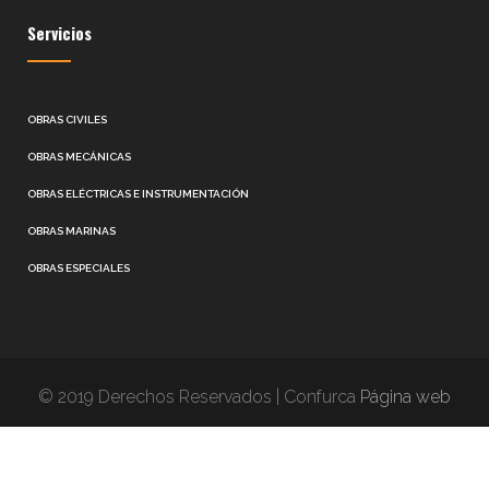
Servicios
OBRAS CIVILES
OBRAS MECÁNICAS
OBRAS ELÉCTRICAS E INSTRUMENTACIÓN
OBRAS MARINAS
OBRAS ESPECIALES
© 2019 Derechos Reservados | Confurca
Página web
diseñada por Zuliatec