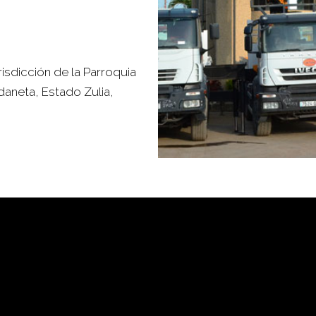
risdicción de la Parroquia
daneta, Estado Zulia,