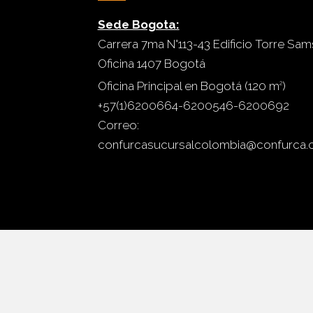
Sede Bogota:
Carrera 7ma N°113-43 Edificio Torre Sa
Oficina 1407 Bogotá
Oficina Principal en Bogotá (120 m
)
2
+57(1)6200664-6200546-6200692
Correo:
confurcasucursalcolombia@confurca.