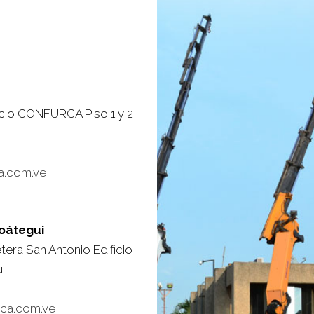
ificio CONFURCA Piso 1 y 2
a.com.ve
zoátegui
tera San Antonio Edificio
i.
ca.com.ve