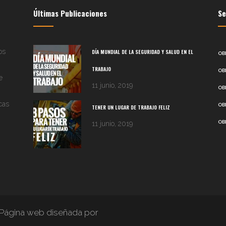
Últimas Publicaciones
Se
os
DÍA MUNDIAL DE LA SEGURIDAD Y SALUD EN EL
OB
TRABAJO
OB
e
11 junio, 2019
OB
cas
OB
TENER UN LUGAR DE TRABAJO FELIZ
OB
11 junio, 2019
Página web diseñada por