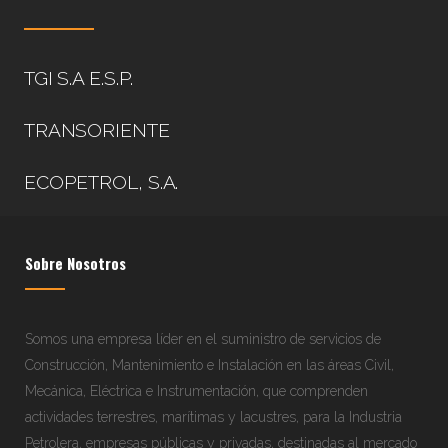
TGI S.A E.S.P.
TRANSORIENTE
ECOPETROL, S.A.
Sobre Nosotros
Somos una empresa líder en el suministro de servicios de
Construcción, Mantenimiento e Instalación en las áreas Civil,
Mecánica, Eléctrica e Instrumentación, que comprenden
actividades terrestres, marítimas y lacustres, para la Industria
Petrolera, empresas públicas y privadas, destinadas al mercado