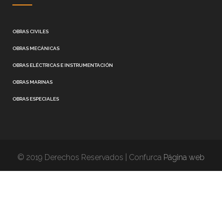
OBRAS CIVILES
OBRAS MECÁNICAS
OBRAS ELÉCTRICAS E INSTRUMENTACIÓN
OBRAS MARINAS
OBRAS ESPECIALES
© 2019 Derechos Reservados | Confurca
Página web
diseñada por Zuliatec
EMPLEO
AVISO LEGAL