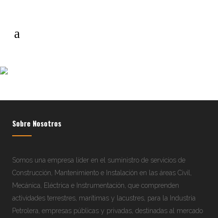
cemento-construcciones-
servicios-concreto
Sobre Nosotros
Somos una empresa líder en el suministro de servicios de
Construcción, Mantenimiento e Instalación en las áreas Civil,
Mecánica, Eléctrica e Instrumentación, que comprenden
actividades terrestres, marítimas y lacustres, para la Industria
Petrolera, empresas públicas y privadas, destinadas al mercado