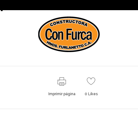
1
S
EQUIPOS
CLIENTES
sliders-confurca_0
Imprimir página
0
Likes