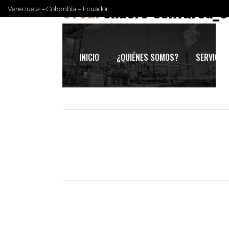
31 Jul
sliders-confurca_0
Venezuela – Colombia – Ecuador
INICIO
¿QUIÉNES SOMOS?
SERVICIO