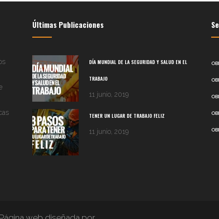
Últimas Publicaciones
Se
os
DÍA MUNDIAL DE LA SEGURIDAD Y SALUD EN EL
OB
TRABAJO
OB
e
11 junio, 2019
OB
cas
OB
TENER UN LUGAR DE TRABAJO FELIZ
OB
11 junio, 2019
Página web diseñada por