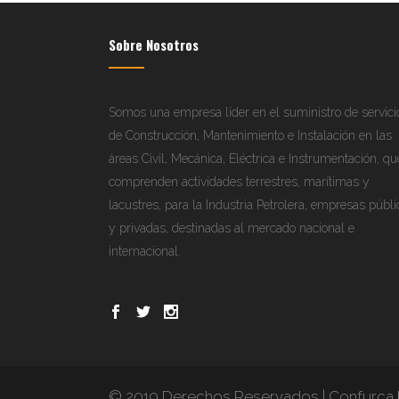
Sobre Nosotros
Somos una empresa líder en el suministro de servici
de Construcción, Mantenimiento e Instalación en las
áreas Civil, Mecánica, Eléctrica e Instrumentación, qu
comprenden actividades terrestres, marítimas y
lacustres, para la Industria Petrolera, empresas públi
y privadas, destinadas al mercado nacional e
internacional.
© 2019 Derechos Reservados | Confurca