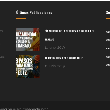
Últimas Publicaciones
Se
os
DÍA MUNDIAL DE LA SEGURIDAD Y SALUD EN EL
OB
TRABAJO
OB
e
11 junio, 2019
OB
cas
OB
TENER UN LUGAR DE TRABAJO FELIZ
OB
11 junio, 2019
Página web diseñada por