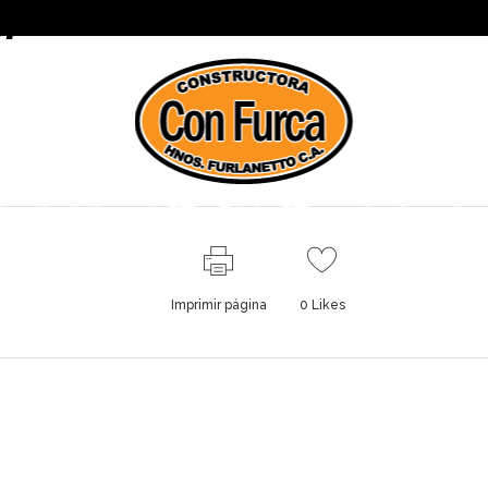
07
S
EQUIPOS
CLIENTES
siete-bg-paginas_0
Imprimir página
0
Likes