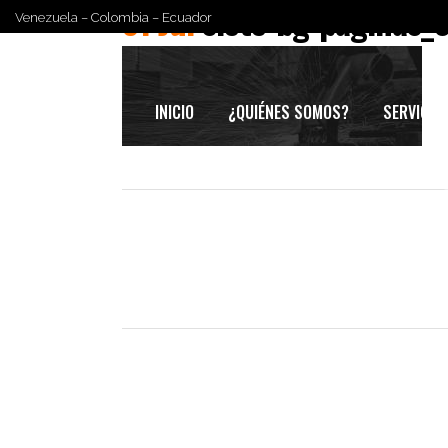
31 Jul
siete-bg-paginas_
Venezuela – Colombia – Ecuador
INICIO
¿QUIÉNES SOMOS?
SERVICIO