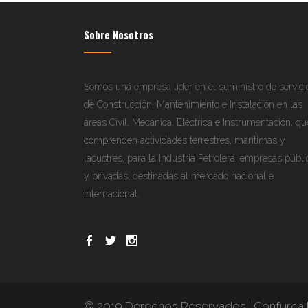
Sobre Nosotros
Somos una empresa líder en el suministro de servici
de Construcción, Mantenimiento e Instalación en las
áreas Civil, Mecánica, Eléctrica e Instrumentación, qu
comprenden actividades terrestres, marítimas y
lacustres, para la Industria Petrolera, empresas públi
y privadas, destinadas al mercado nacional e
internacional.
© 2019 Derechos Reservados | Confurca