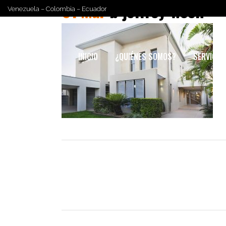
01 Mar
b-jeffrey-ween
Venezuela – Colombia – Ecuador
INICIO
¿QUIÉNES SOMOS?
SERVICIO