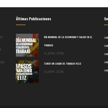
Últimas Publicaciones
Se
os
DÍA MUNDIAL DE LA SEGURIDAD Y SALUD EN EL
OB
TRABAJO
OB
e
11 junio, 2019
OB
cas
OB
TENER UN LUGAR DE TRABAJO FELIZ
OB
11 junio, 2019