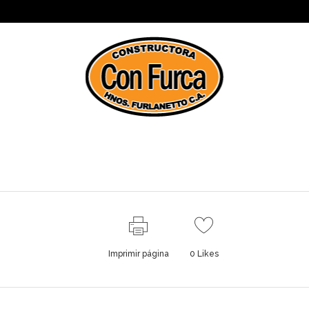
S
EQUIPOS
CLIENTES
b-jeffrey-ween
Imprimir página
0
Likes