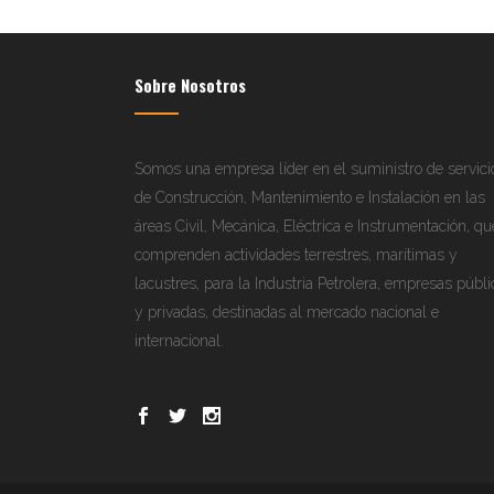
Sobre Nosotros
Somos una empresa líder en el suministro de servici
de Construcción, Mantenimiento e Instalación en las
áreas Civil, Mecánica, Eléctrica e Instrumentación, qu
comprenden actividades terrestres, marítimas y
lacustres, para la Industria Petrolera, empresas públi
y privadas, destinadas al mercado nacional e
internacional.