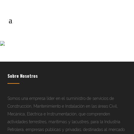
somos-confurca-
construcciones-servicios-
concreto
Sobre Nosotros
Somos una empresa líder en el suministro de servicios de
Construcción, Mantenimiento e Instalación en las áreas Civil,
Mecánica, Eléctrica e Instrumentación, que comprenden
actividades terrestres, marítimas y lacustres, para la Industria
Petrolera, empresas públicas y privadas, destinadas al mercado