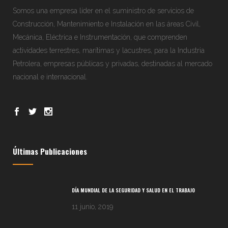
Somos una empresa líder en el suministro de servicios de
Construcción, Mantenimiento e Instalación en las áreas Civil,
Mecánica, Eléctrica e Instrumentación, que comprenden
actividades terrestres, marítimas y lacustres, para la Industria
Petrolera, empresas públicas y privadas, destinadas al mercado
nacional e internacional.
Últimas Publicaciones
DÍA MUNDIAL DE LA SEGURIDAD Y SALUD EN EL TRABAJO
11 junio, 2019