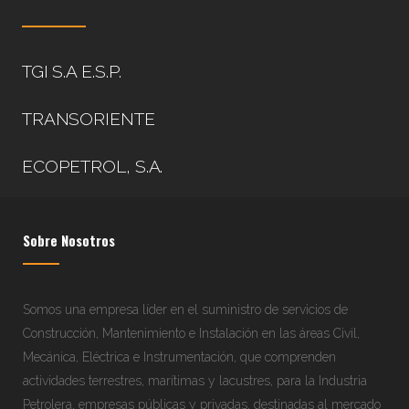
TGI S.A E.S.P.
TRANSORIENTE
ECOPETROL, S.A.
Sobre Nosotros
Somos una empresa líder en el suministro de servicios de
Construcción, Mantenimiento e Instalación en las áreas Civil,
Mecánica, Eléctrica e Instrumentación, que comprenden
actividades terrestres, marítimas y lacustres, para la Industria
Petrolera, empresas públicas y privadas, destinadas al mercado