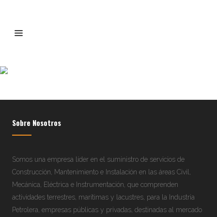
construccion-confurca-
responsabilidad-social-
infantes
Sobre Nosotros
Somos una empresa líder en el suministro de servicios de
Construcción, Mantenimiento e Instalación en las áreas Civil,
Mecánica, Eléctrica e Instrumentación, que comprenden
actividades terrestres, marítimas y lacustres, para la Industria
Petrolera, empresas públicas y privadas, destinadas al mercado