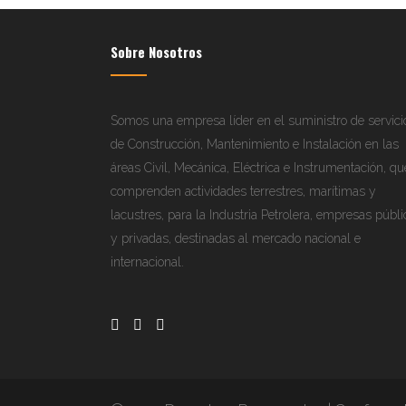
Sobre Nosotros
Somos una empresa líder en el suministro de servici
de Construcción, Mantenimiento e Instalación en las
áreas Civil, Mecánica, Eléctrica e Instrumentación, qu
comprenden actividades terrestres, marítimas y
lacustres, para la Industria Petrolera, empresas públi
y privadas, destinadas al mercado nacional e
internacional.