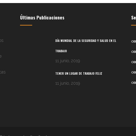
Últimas Publicaciones
Se
os
DÍA MUNDIAL DE LA SEGURIDAD Y SALUD EN EL
OB
TRABAJO
OB
e
11 junio, 2019
OB
cas
OB
TENER UN LUGAR DE TRABAJO FELIZ
11 junio, 2019
OB